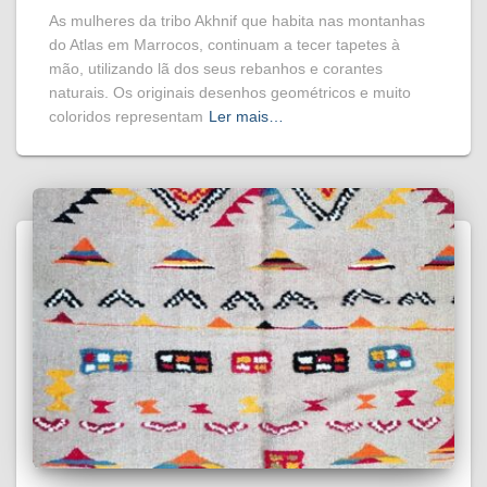
As mulheres da tribo Akhnif que habita nas montanhas
do Atlas em Marrocos, continuam a tecer tapetes à
mão, utilizando lã dos seus rebanhos e corantes
naturais. Os originais desenhos geométricos e muito
coloridos representam
Ler mais…