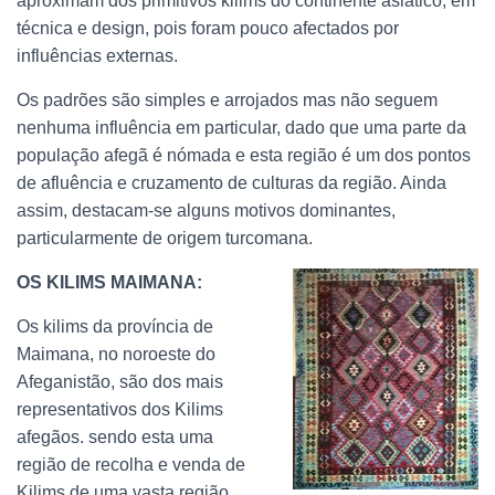
aproximam dos primitivos kilims do continente asiático, em
técnica e design, pois foram pouco afectados por
influências externas.
Os padrões são simples e arrojados mas não seguem
nenhuma influência em particular, dado que uma parte da
população afegã é nómada e esta região é um dos pontos
de afluência e cruzamento de culturas da região. Ainda
assim, destacam-se alguns motivos dominantes,
particularmente de origem turcomana.
OS KILIMS MAIMANA:
Os kilims da província de
Maimana, no noroeste do
Afeganistão, são dos mais
representativos dos Kilims
afegãos. sendo esta uma
região de recolha e venda de
Kilims de uma vasta região