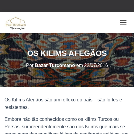
ALTE
OS KILIMS AFEGÃOS
Por
Bazar Turcomano
em
22/07/2016
Os Kilims Afegãos são um reflexo do país – são fortes e
resistentes.
Embora não tão conhecidos como os kilims Turcos ou
Persas, surpreendentemente são dos Kilims que mais se