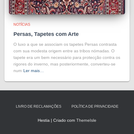
NOTÍCIAS
Persas, Tapetes com Arte
O luxo a que se associam os tapetes Persas contrasta
com sua modesta origem entre as tribos nómadas. O
tapete era um bem necessário para protecção contra os
rigores do inverno, mas posteriormente, converteu-se
num
Ler mais…
LIVRO DE RECLAMAÇÕES
POLÍTICA DE PRIVACIDADE
Hestia | Criado com
ThemeIsle