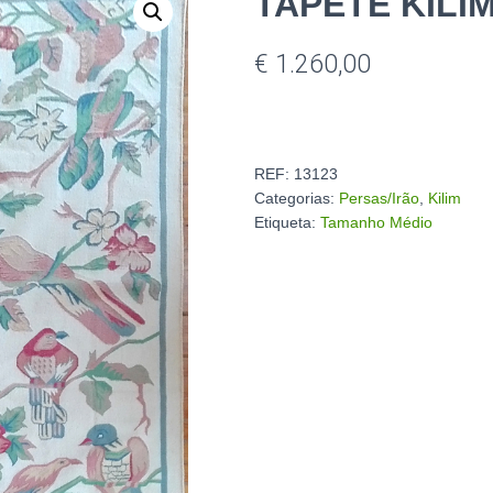
TAPETE KILI
€
1.260,00
REF:
13123
Categorias:
Persas/Irão
,
Kilim
Etiqueta:
Tamanho Médio