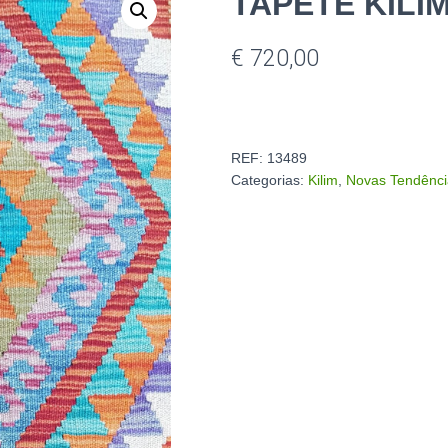
TAPETE KILI
€
720,00
REF:
13489
Categorias:
Kilim
,
Novas Tendênci