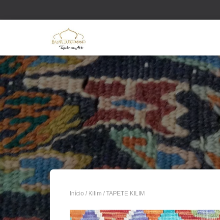
Início
/
Kilim
/ TAPETE KILIM