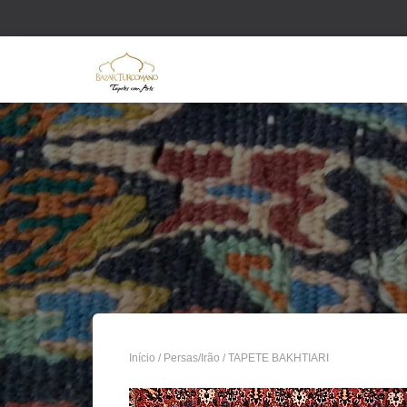
Início
/
Persas/Irão
/ TAPETE BAKHTIARI