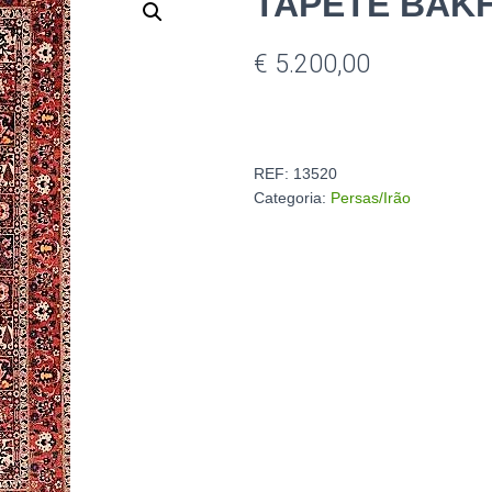
TAPETE BAKH
€
5.200,00
REF:
13520
Categoria:
Persas/Irão