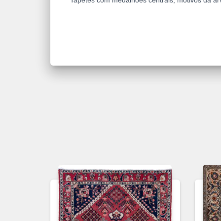
Tapetes com medalhões centrais, motivos da árv