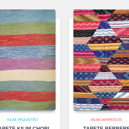
KILIM
PAQUISTÃO
KILIM
MARROCOS
APETE KILIM CHOBI
TAPETE BERBER