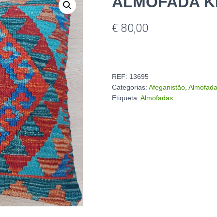
ALMOFADA K
€
80,00
REF:
13695
Categorias:
Afeganistão
,
Almofada
Etiqueta:
Almofadas