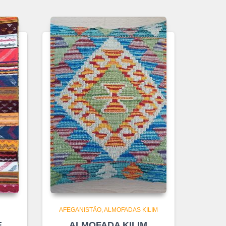
AFEGANISTÃO
ALMOFADAS KILIM
E
ALMOFADA KILIM