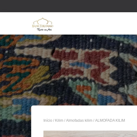
Início
/
Kilim
/
Almofadas kilim
/ ALMOFADA KILIM